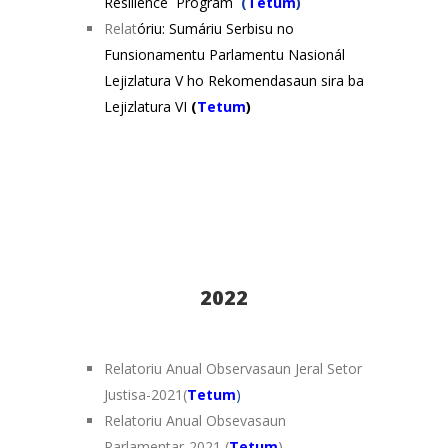
Resilience Program
(
Tetum
)
Relat
óriu: Sumáriu Serbisu no
Funsionamentu Parlamentu Nasionál
Lejizlatura V ho Rekomendasaun sira ba
Lejizlatura VI
(
Tetum
)
2022
Relatoriu Anual Observasaun Jeral Setor
Justisa-2021(
Tetum
)
Relatoriu Anual Obsevasaun
Parlamentar-2021 (
Tetum
)