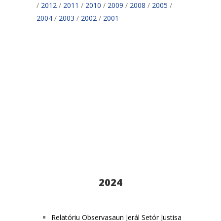
/
2012
/
2011
/
2010
/
2009
/
2008
/
2005
/
2004
/
2003
/
2002
/
2001
2024
Relatóriu Observasaun Jerál Setór Justisa