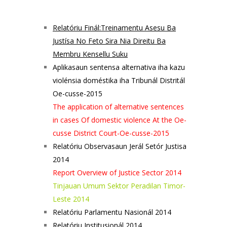
Relatóriu Finál:Treinamentu Asesu Ba
Justísa No Feto Sira Nia Direitu Ba
Membru Kensellu Suku
Aplikasaun sentens
a alternativa iha kazu
violénsia doméstika iha Tribunál Distritál
Oe-cusse-2015
The application of alternative sentences
in cases Of domestic violence At the Oe-
cusse District Court-Oe-cusse-2015
Relató
r
iu Observasaun Jerál Setór Justisa
2014
Report Overview of Justice Sector 2014
Tinjauan Umum Sektor Peradilan Timor-
Leste 2014
Relatóriu Parlamentu Nasionál 2014
Relatóriu Institusionál 2014