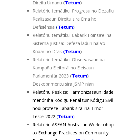
Direitu Umanu
(
Tetum
)
Relatóriu temátiku: Progresu no Dezafiu
Realizasaun Direitu sira Ema ho
Defisiénsia
(
Tetum
)
Relatóriu temátiku: Labarik Foinsa’e iha
Sistema Justisa: Defeza ladun hala’o
Knaar ho Di’ak
(
Tetum
)
Relatóriu temátiku: Observasaun ba
Kampaña Eleitorál no Eleisaun
Parlamentár 2023
(
Tetum
)
Deskobrimentu sira JSMP nian
Relatóriu Peskiza: Harmonizasaun idade
menór iha Kódigu Penál tuir Kódigu Sivíl
hodi proteze Labarik sira iha Timor-
Leste-2022
(
Tetum
)
Relatóriu ASEAN-Australian Workstohop
to Exchange Practices on Community