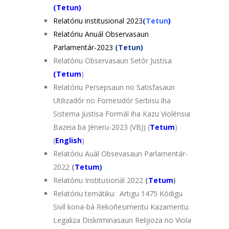
(Tetun)
Relatóriu institusional 2023
(
Tetun
)
Relatóriu Anuál Observasaun
Parlamentár-2023
(Tetun)
Relatóriu Observasaun Setór Justisa
(
Tetum
)
Relatóriu Persepsaun no Satisfasaun
Utilizadór no Fornesidór Serbisu iha
Sistema Justisa Formál iha Kazu Violénsia
Bazeia ba Jéneru-2023 (VBJ) (
Tetum
)
(
English
)
Relatóriu Auál Obsevasaun Parlamentár-
2022
(
Tetum
)
Relatóriu Institusionál 2022
(
Tetum
)
Relatóriu temátiku: Artigu 1475 Kódigu
Sivíl kona-bá Rekoñesimentu Kazamentu:
Legaliza Diskriminasaun Relijioza no Viola