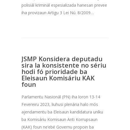
polisiál kriminál espesializada hanesan prevee
iha provizaun Artigu 3 Lei Nú. 8/2009…
JSMP Konsidera deputadu
sira la konsistente no sériu
hodi fó prioridade ba
Eleisaun Komisáriu KAK
foun
Parlamentu Nasionál (PN) iha loron 13-14
Fevereiru 2023, liuhusi plenária halo mós
ajendamentu ba Eleisaun kandidatura uníku
ba Komisáriu Komisaun Anti Korrupsaun
(KAK) foun ne’ebé Governu propoin ba