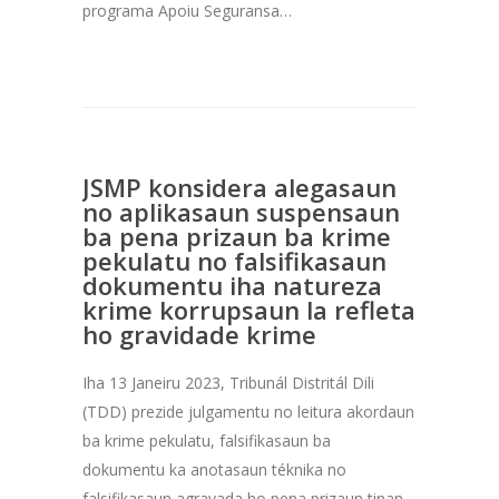
programa Apoiu Seguransa…
JSMP konsidera alegasaun
no aplikasaun suspensaun
ba pena prizaun ba krime
pekulatu no falsifikasaun
dokumentu iha natureza
krime korrupsaun la refleta
ho gravidade krime
Iha 13 Janeiru 2023, Tribunál Distritál Dili
(TDD) prezide julgamentu no leitura akordaun
ba krime pekulatu, falsifikasaun ba
dokumentu ka anotasaun téknika no
falsifikasaun agravada ho pena prizaun tinan