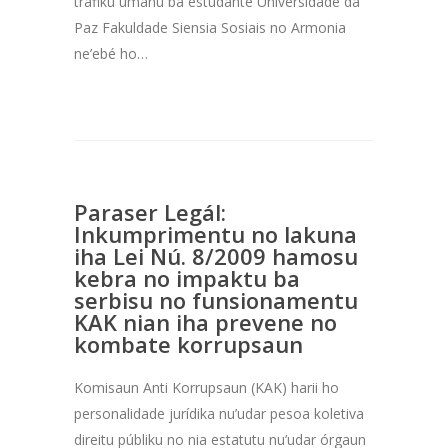
tráfiku umanu ba estudante Universidade da
Paz Fakuldade Siensia Sosiais no Armonia
ne’ebé ho…
Paraser Legál:
Inkumprimentu no lakuna
iha Lei Nú. 8/2009 hamosu
kebra no impaktu ba
serbisu no funsionamentu
KAK nian iha prevene no
kombate korrupsaun
Komisaun Anti Korrupsaun (KAK) harii ho
personalidade jurídika nu’udar pesoa koletiva
direitu públiku no nia estatutu nu’udar órgaun