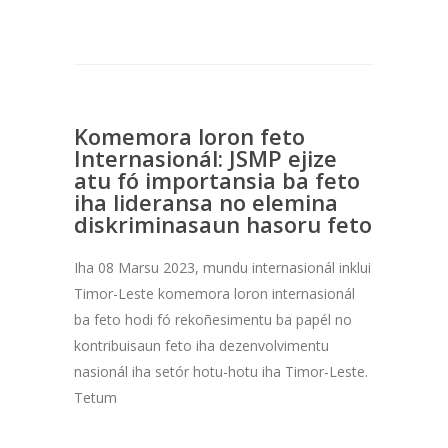
Komemora loron feto
Internasionál: JSMP ejize
atu fó importansia ba feto
iha lideransa no elemina
diskriminasaun hasoru feto
Iha 08 Marsu 2023, mundu internasionál inklui
Timor-Leste komemora loron internasionál
ba feto hodi fó rekoñesimentu ba papél no
kontribuisaun feto iha dezenvolvimentu
nasionál iha setór hotu-hotu iha Timor-Leste.
Tetum