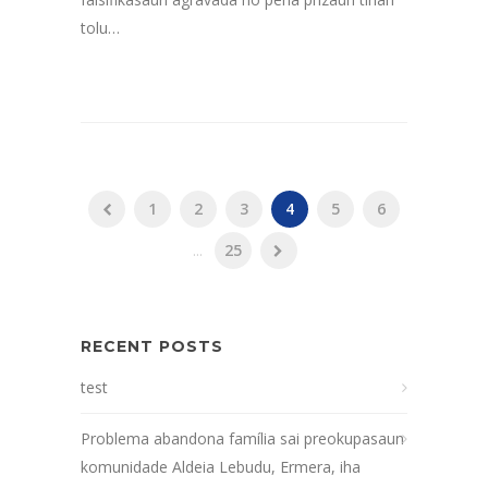
tolu…
1
2
3
4
5
6
...
25
RECENT POSTS
test
Problema abandona família sai preokupasaun
komunidade Aldeia Lebudu, Ermera, iha