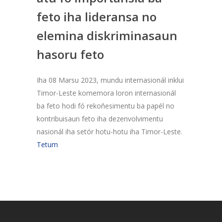
feto iha lideransa no
elemina diskriminasaun
hasoru feto
Iha 08 Marsu 2023, mundu internasionál inklui
Timor-Leste komemora loron internasionál
ba feto hodi fó rekoñesimentu ba papél no
kontribuisaun feto iha dezenvolvimentu
nasionál iha setór hotu-hotu iha Timor-Leste.
Tetum