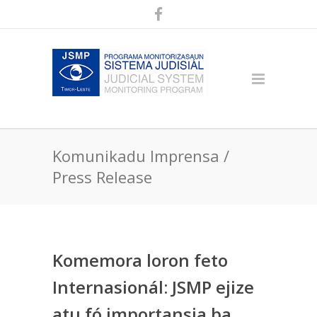
Komunikadu Imprensa /
Press Release
Komemora loron feto
Internasionál: JSMP ejize
atu fó importansia ba