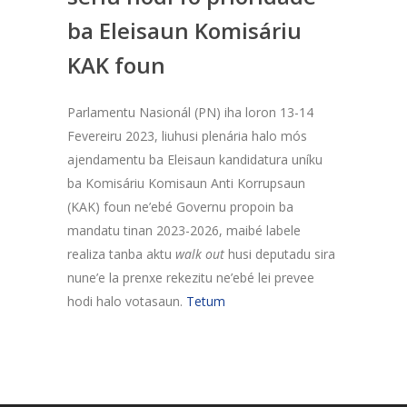
ba Eleisaun Komisáriu
KAK foun
Parlamentu Nasionál (PN) iha loron 13-14
Fevereiru 2023, liuhusi plenária halo mós
ajendamentu ba Eleisaun kandidatura uníku
ba Komisáriu Komisaun Anti Korrupsaun
(KAK) foun ne’ebé Governu propoin ba
mandatu tinan 2023-2026, maibé labele
realiza tanba aktu
walk out
husi deputadu sira
nune’e la prenxe rekezitu ne’ebé lei prevee
hodi halo votasaun.
Tetum