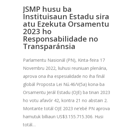
JSMP husu ba
Instituisaun Estadu sira
atu Ezekuta Orsamentu
2023 ho
Responsabilidade no
Transparánsia
Parlamentu Nasionál (PN), Kinta-feira 17
Novembru 2022, liuhusi reuniuan plenária,
aprova ona iha espesialidade no iha finál
globál Proposta Lei Nú.46/V(5a) kona-ba
Orsamentu Jerál Estadu (OJE) ba tinan 2023
ho votu afavór 42, kontra 21 no abstain 2.
Montante totál OJE 2023 ne’ebé PN aprova
hamutuk billiaun US$3.155.715.306. Husi
totál…