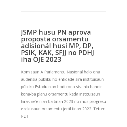
JSMP husu PN aprova
proposta orsamentu
adisionál husi MP, DP,
PSIK, KAK, SFJJ no PDHJ
iha OJE 2023
Komisaun A Parlamentu Nasionál halo ona
audénsia públiku ho entidade sira instituisaun
públiku Estadu nian hodi rona sira nia hanoin
kona-ba planu orsamentu kada instituisaun
hirak ne’e nian ba tinan 2023 no mós progresu
ezekusaun orsamentu jerál tinan 2022. Tetum
PDF