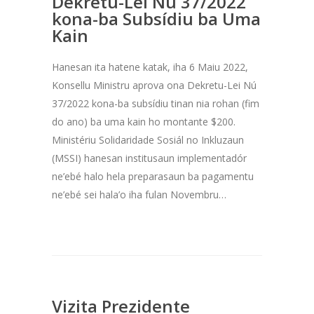
Dekretu-Lei Nú 37/2022
kona-ba Subsídiu ba Uma
Kain
Hanesan ita hatene katak, iha 6 Maiu 2022,
Konsellu Ministru aprova ona Dekretu-Lei Nú
37/2022 kona-ba subsídiu tinan nia rohan (fim
do ano) ba uma kain ho montante $200.
Ministériu Solidaridade Sosiál no Inkluzaun
(MSSI) hanesan institusaun implementadór
ne’ebé halo hela preparasaun ba pagamentu
ne’ebé sei hala’o iha fulan Novembru…
Vizita Prezidente