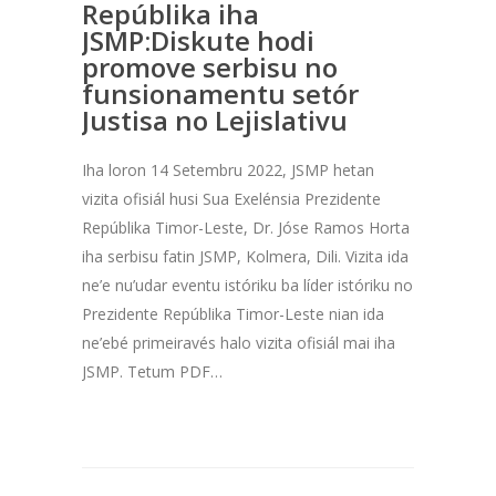
Repúblika iha
JSMP:Diskute hodi
promove serbisu no
funsionamentu setór
Justisa no Lejislativu
Iha loron 14 Setembru 2022, JSMP hetan
vizita ofisiál husi Sua Exelénsia Prezidente
Repúblika Timor-Leste, Dr. Jóse Ramos Horta
iha serbisu fatin JSMP, Kolmera, Dili. Vizita ida
ne’e nu’udar eventu istóriku ba líder istóriku no
Prezidente Repúblika Timor-Leste nian ida
ne’ebé primeiravés halo vizita ofisiál mai iha
JSMP. Tetum PDF…