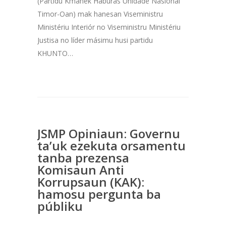
(Partidu Kmanek Haburas Unidade Nasionál
Timor-Oan) mak hanesan Viseministru
Ministériu Interiór no Viseministru Ministériu
Justisa no líder másimu husi partidu
KHUNTO…
JSMP Opiniaun: Governu
ta’uk ezekuta orsamentu
tanba prezensa
Komisaun Anti
Korrupsaun (KAK):
hamosu pergunta ba
públiku