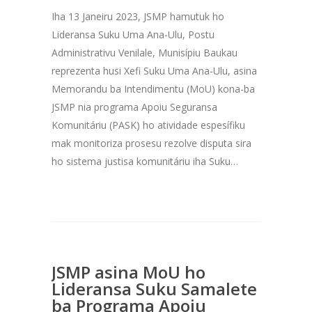
Iha 13 Janeiru 2023, JSMP hamutuk ho
Lideransa Suku Uma Ana-Ulu, Postu
Administrativu Venilale, Munisípiu Baukau
reprezenta husi Xefi Suku Uma Ana-Ulu, asina
Memorandu ba Intendimentu (MoU) kona-ba
JSMP nia programa Apoiu Seguransa
Komunitáriu (PASK) ho atividade espesífiku
mak monitoriza prosesu rezolve disputa sira
ho sistema justisa komunitáriu iha Suku…
JSMP asina MoU ho
Lideransa Suku Samalete
ba Programa Apoiu