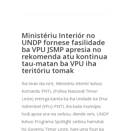
Ministériu Interiór no
UNDP fornese fasilidade
ba VPU JSMP apresia no
rekomenda atu kontinua
tau-matan ba VPU iha
teritóriu tomak
Iha tinan ida ne’e, Ministériu Interiór liuhusi
Komandu PNTL (Polísia Nasionál Timor-
Leste) entrega kareta ba iha Unidade ba Ema
Vulnerável (VPU)-PNTL iha kada munisípiu
hodi apoia sira nia serbisu. Alende ne’e, UNDP
liuhusi Programa Spotlight serbisu hamutuk
ho Governu Timor Leste, harii uma foun ba