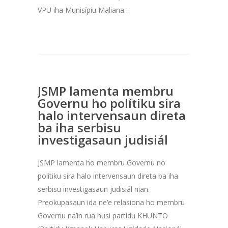
VPU iha Munisípiu Maliana…
JSMP lamenta membru
Governu ho polítiku sira
halo intervensaun direta
ba iha serbisu
investigasaun judisiál
JSMP lamenta ho membru Governu no
polítiku sira halo intervensaun direta ba iha
serbisu investigasaun judisiál nian.
Preokupasaun ida ne’e relasiona ho membru
Governu na’in rua husi partidu KHUNTO