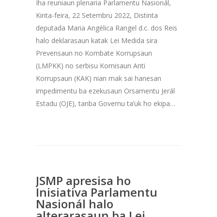
Iha reuniaun plenaria Parlamentu Nasionál,
Kinta-feira, 22 Setembru 2022, Distinta
deputada Maria Angélica Rangel d.c. dos Reis
halo deklarasaun katak Lei Medida sira
Prevensaun no Kombate Korrupsaun
(LMPKK) no serbisu Komisaun Anti
Korrupsaun (KAK) nian mak sai hanesan
impedimentu ba ezekusaun Orsamentu Jerál
Estadu (OJE), tanba Governu ta’uk ho ekipa…
JSMP apresisa ho
Inisiativa Parlamentu
Nasionál halo
alterarasaun ba Lei