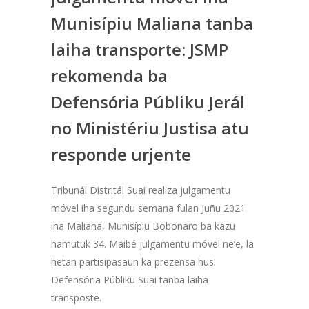
Munisípiu Maliana tanba
laiha transporte: JSMP
rekomenda ba
Defensória Públiku Jerál
no Ministériu Justisa atu
responde urjente
Tribunál Distritál Suai realiza julgamentu
móvel iha segundu semana fulan Juñu 2021
iha Maliana, Munisípiu Bobonaro ba kazu
hamutuk 34. Maibé julgamentu móvel ne’e, la
hetan partisipasaun ka prezensa husi
Defensória Públiku Suai tanba laiha
transposte.