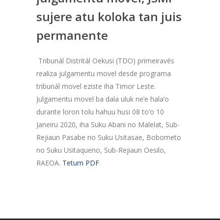
sujere atu koloka tan juis
permanente
Tribunál Distritál Oekusi (TDO) primeiravés
realiza julgamentu movel desde programa
tribunál movel eziste iha Timor Leste.
Julgamentu movel ba dala uluk ne’e hala’o
durante loron tolu hahuu husi 08 to’o 10
Janeiru 2020, iha Suku Abani no Malelat, Sub-
Rejiaun Pasabe no Suku Usitasae, Bobometo
no Suku Usitaqueno, Sub-Rejiaun Oesilo,
RAEOA.
Tetum PDF