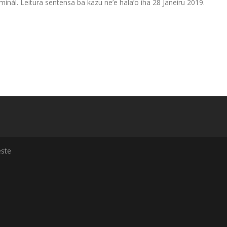
inál. Leitura sentensa ba kazu ne’e hala’o iha 28 Janeiru 2019.
ste