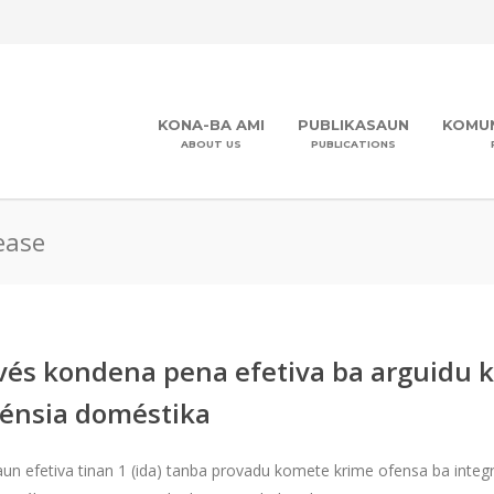
KONA-BA AMI
PUBLIKASAUN
KOMUN
ABOUT US
PUBLICATIONS
ease
ravés kondena pena efetiva ba arguidu 
olénsia doméstika
zaun efetiva tinan 1 (ida) tanba provadu komete krime ofensa ba integ