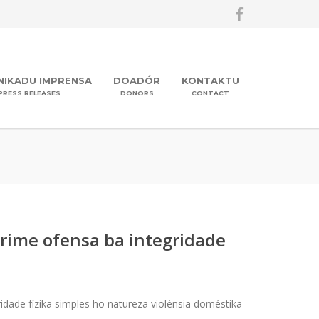
IKADU IMPRENSA
DOADÓR
KONTAKTU
PRESS RELEASES
DONORS
CONTACT
krime ofensa ba integridade
ridade fízika simples ho natureza violénsia doméstika