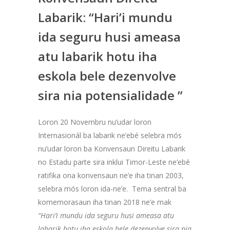
Labarik: “Hari’i mundu
ida seguru husi ameasa
atu labarik hotu iha
eskola bele dezenvolve
sira nia potensialidade ”
Loron 20 Novembru nu’udar loron
Internasionál ba labarik ne’ebé selebra mós
nu’udar loron ba Konvensaun Direitu Labarik
no Estadu parte sira inklui Timor-Leste ne’ebé
ratifika ona konvensaun ne’e iha tinan 2003,
selebra mós loron ida-ne’e. Tema sentral ba
komemorasaun iha tinan 2018 ne’e mak
“Hari’i mundu ida seguru husi ameasa atu
labarik hotu iha eskola bele dezenvolve sira nia