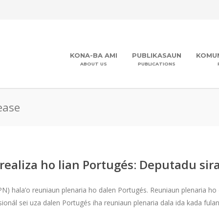
KONA-BA AMI
PUBLIKASAUN
KOMUN
ABOUT US
PUBLICATIONS
ease
ealiza ho lian Portugés: Deputadu sira
(PN) hala’o reuniaun plenaria ho dalen Portugés. Reuniaun plenaria h
nál sei uza dalen Portugés iha reuniaun plenaria dala ida kada fulan