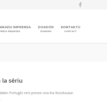
IKADU IMPRENSA
DOADÓR
KONTAKTU
PRESS RELEASES
DONORS
CONTACT
 la sériu
o dalen Portugés ne’e prevee ona iha Rezolusaun
.