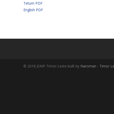
Tetum PDF
English PDF
© 2018 JSMP Timor-Leste built by
Naroman - Timor Le