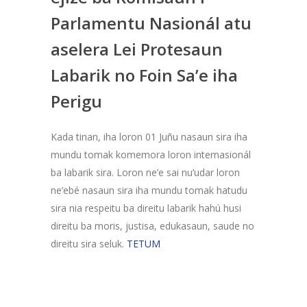
Parlamentu Nasionál atu
aselera Lei Protesaun
Labarik no Foin Sa’e iha
Perigu
Kada tinan, iha loron 01 Juñu nasaun sira iha
mundu tomak komemora loron internasionál
ba labarik sira. Loron ne’e sai nu’udar loron
ne’ebé nasaun sira iha mundu tomak hatudu
sira nia respeitu ba direitu labarik hahú husi
direitu ba moris, justisa, edukasaun, saude no
direitu sira seluk.
TETUM