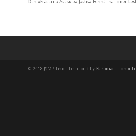
Demokrásia no Asesu ba Justisa Formál iha Timor-Les
© 2018 JSMP Timor-Leste built by
Naroman - Timor Le