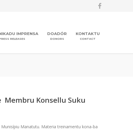
IKADU IMPRENSA
DOADÓR
KONTAKTU
PRESS RELEASES
DONORS
CONTACT
te Membru Konsellu Suku
a, Munisípiu Manatutu. Materia treinamentu kona-ba