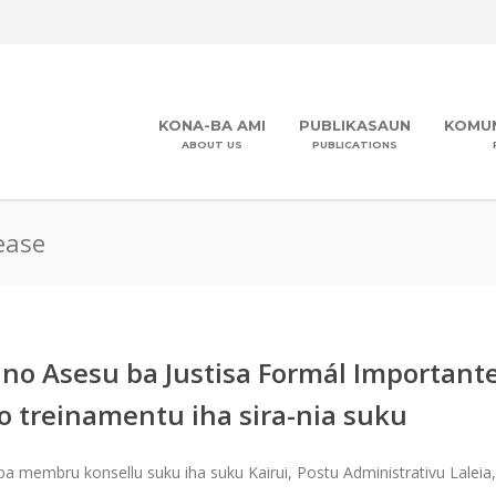
KONA-BA AMI
PUBLIKASAUN
KOMUN
ABOUT US
PUBLICATIONS
ease
no Asesu ba Justisa Formál Importan
o treinamentu iha sira-nia suku
ba membru konsellu suku iha suku Kairui, Postu Administrativu Lalei