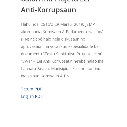
Anti-Korrupsaun
Hahú hosi 26 to’o 29 Marsu 2019, JSMP
akompania Komisaun A Parlamentu Nasionál
(PN) ne’ebé halo hela diskusaun no
aprovasaun iha votasaun espesialidade ba
dokumentu “Testu Subtitutivu Projetu Lei nú.
1/V/1ª – Lei Anti Korrupsaun ne’ebé halao iha
Lauhata Beach, Munisípiu Likisa no kontinua
iha salaun Komisaun A PN.
Tetum PDF
English PDF