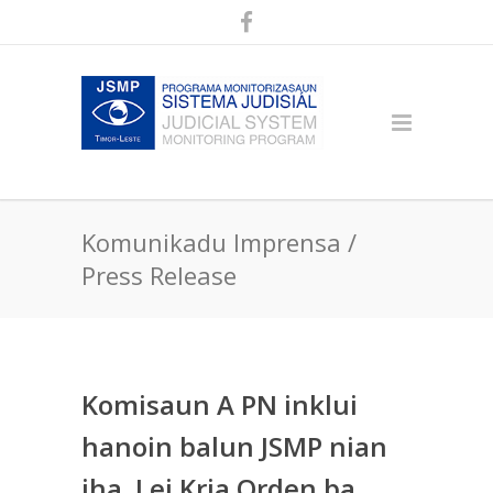
Komunikadu Imprensa /
Press Release
Komisaun A PN inklui
hanoin balun JSMP nian
iha Lei Kria Orden ba