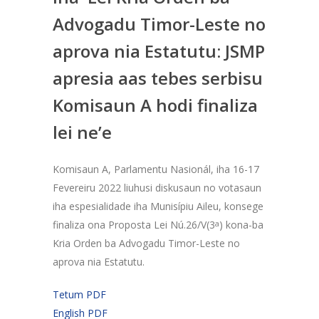
Advogadu Timor-Leste no
aprova nia Estatutu: JSMP
apresia aas tebes serbisu
Komisaun A hodi finaliza
lei ne’e
Komisaun A, Parlamentu Nasionál, iha 16-17
Fevereiru 2022 liuhusi diskusaun no votasaun
iha espesialidade iha Munisípiu Aileu, konsege
finaliza ona Proposta Lei Nú.26/V(3
a
) kona-ba
Kria Orden ba Advogadu Timor-Leste no
aprova nia Estatutu.
Tetum PDF
English PDF