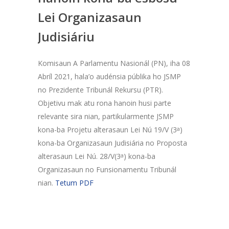
Lei Organizasaun
Judisiáriu
Komisaun A Parlamentu Nasionál (PN), iha 08
Abríl 2021, hala’o audénsia públika ho JSMP
no Prezidente Tribunál Rekursu (PTR).
Objetivu mak atu rona hanoin husi parte
relevante sira nian, partikularmente JSMP
kona-ba Projetu alterasaun Lei Nú 19/V (3
a
)
kona-ba Organizasaun Judisiária no Proposta
alterasaun Lei Nú. 28/V(3
a
) kona-ba
Organizasaun no Funsionamentu Tribunál
nian.
Tetum PDF