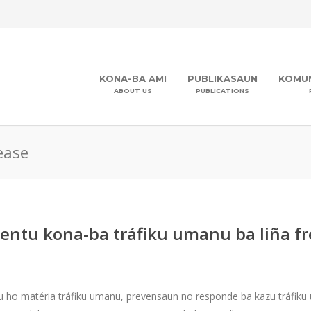
KONA-BA AMI
PUBLIKASAUN
KOMUN
ABOUT US
PUBLICATIONS
ease
entu kona-ba tráfiku umanu ba liña fre
u ho matéria tráfiku umanu, prevensaun no responde ba kazu tráfiku 