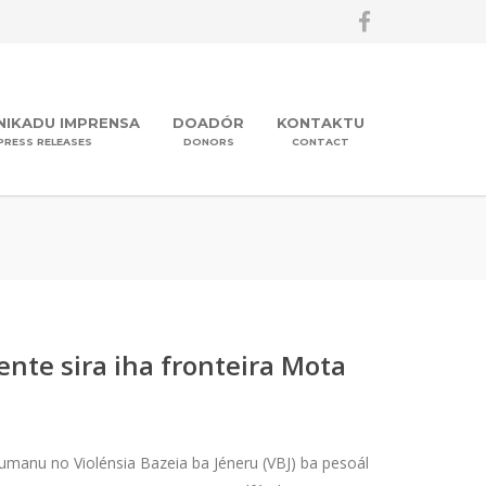
IKADU IMPRENSA
DOADÓR
KONTAKTU
PRESS RELEASES
DONORS
CONTACT
nte sira iha fronteira Mota
umanu no Violénsia Bazeia ba Jéneru (VBJ) ba pesoál