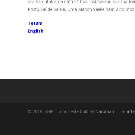
sira hamutuk ema na’in 21 hosi instituisaun sira liña f
Postu Saúde Salele, Uma Mahon Salele na’in 2 no mobili
Tetum
English
© 2018 JSMP Timor-Leste built by
Naroman - Timor Le