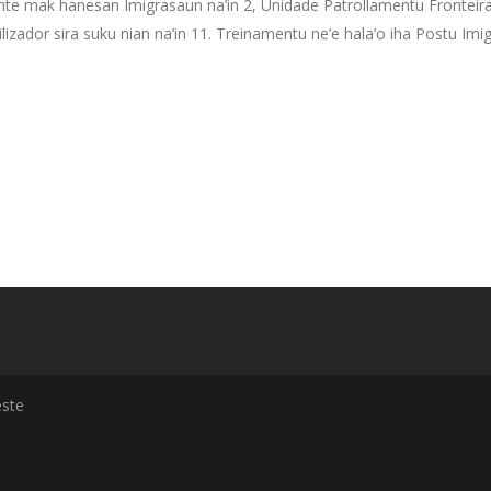
rente mak hanesan Imigrasaun na’in 2, Unidade Patrollamentu Fronteira 
zador sira suku nian na’in 11. Treinamentu ne’e hala’o iha Postu Imi
ste