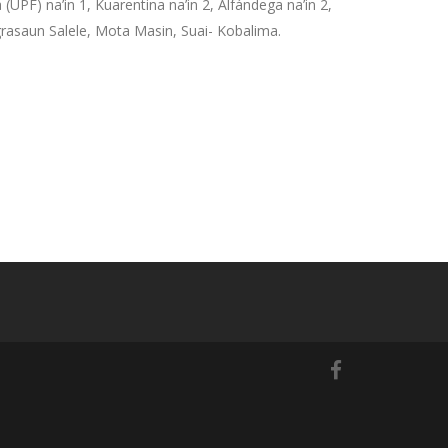
(UPF) na’in 1, Kuarentina na’in 2, Alfándega na’in 2,
grasaun Salele, Mota Masin, Suai- Kobalima.