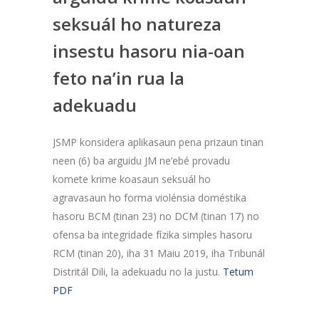
seksuál ho natureza
insestu hasoru nia-oan
feto na’in rua la
adekuadu
JSMP konsidera aplikasaun pena prizaun tinan
neen (6) ba arguidu JM ne’ebé provadu
komete krime koasaun seksuál ho
agravasaun ho forma violénsia doméstika
hasoru BCM (tinan 23) no DCM (tinan 17) no
ofensa ba integridade fízika simples hasoru
RCM (tinan 20), iha 31 Maiu 2019, iha Tribunál
Distritál Dili, la adekuadu no la justu.
Tetum
PDF