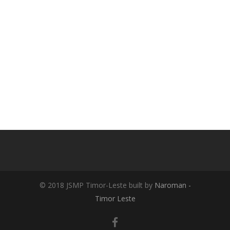
© 2018 JSMP Timor-Leste built by
Naroman -
Timor Leste