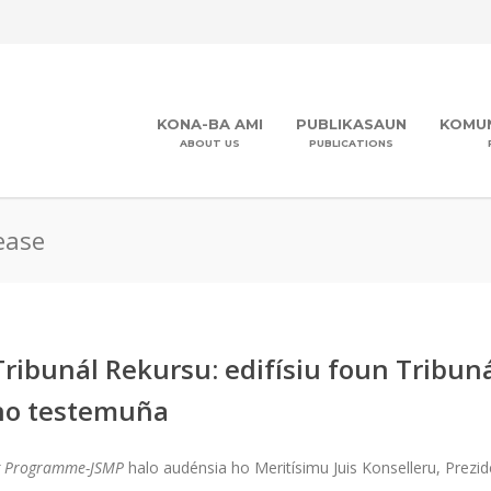
KONA-BA AMI
PUBLIKASAUN
KOMUN
ABOUT US
PUBLICATIONS
ease
ibunál Rekursu: edifísiu foun Tribunál 
 no testemuña
ng Programme-JSMP
halo audénsia ho Meritísimu Juis Konselleru, Prezi