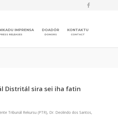
IKADU IMPRENSA
DOADÓR
KONTAKTU
PRESS RELEASES
DONORS
CONTACT
Distritál sira sei iha fatin
dente Tribunál Rekursu (PTR), Dr. Deolindo dos Santos,