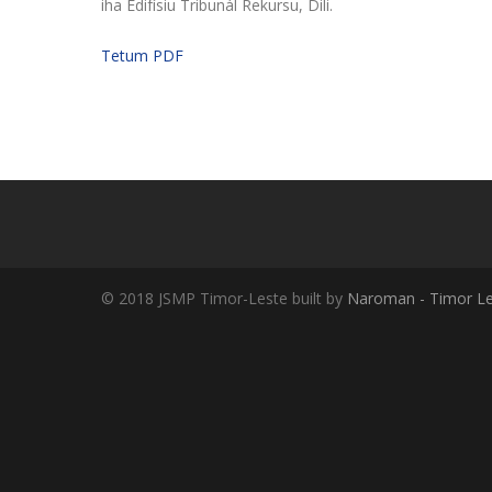
iha Edifísiu Tribunál Rekursu, Dili.
Tetum PDF
© 2018 JSMP Timor-Leste built by
Naroman - Timor Le