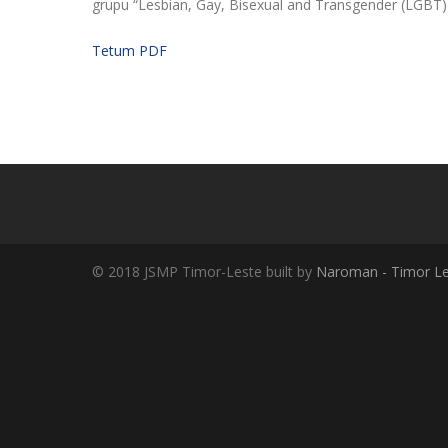
grupu “Lesbian, Gay, Bisexual and Transgender (LGBT) 
Tetum PDF
© 2018 JSMP Timor-Leste built by
Naroman - Timor Le