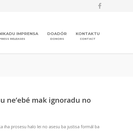
IKADU IMPRENSA
DOADÓR
KONTAKTU
PRESS RELEASES
DONORS
CONTACT
itu ne’ebé mak ignoradu no
 iha prosesu halo lei no asesu ba justisa formál ba