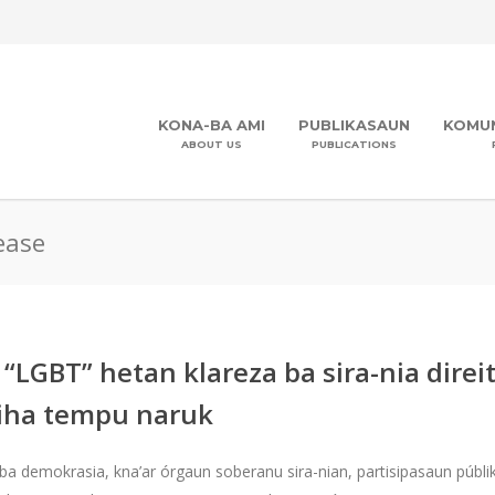
KONA-BA AMI
PUBLIKASAUN
KOMUN
ABOUT US
PUBLICATIONS
ease
“LGBT” hetan klareza ba sira-nia dire
t iha tempu naruk
 demokrasia, kna’ar órgaun soberanu sira-nian, partisipasaun públika