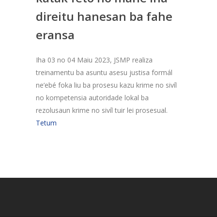
direitu hanesan ba fahe
eransa
Iha 03 no 04 Maiu 2023, JSMP realiza
treinamentu ba asuntu asesu justisa formál
ne’ebé foka liu ba prosesu kazu krime no sivíl
no kompetensia autoridade lokal ba
rezolusaun krime no sivíl tuir lei prosesual.
Tetum