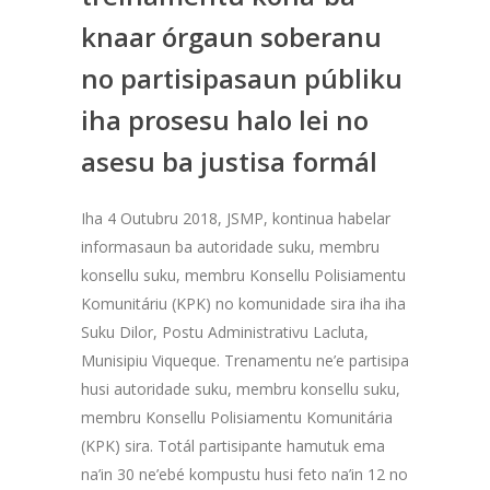
knaar órgaun soberanu
no partisipasaun públiku
iha prosesu halo lei no
asesu ba justisa formál
Iha 4 Outubru 2018, JSMP, kontinua habelar
informasaun ba autoridade suku, membru
konsellu suku, membru Konsellu Polisiamentu
Komunitáriu (KPK) no komunidade sira iha iha
Suku Dilor, Postu Administrativu Lacluta,
Munisipiu Viqueque. Trenamentu ne’e partisipa
husi autoridade suku, membru konsellu suku,
membru Konsellu Polisiamentu Komunitária
(KPK) sira. Totál partisipante hamutuk ema
na’in 30 ne’ebé kompustu husi feto na’in 12 no