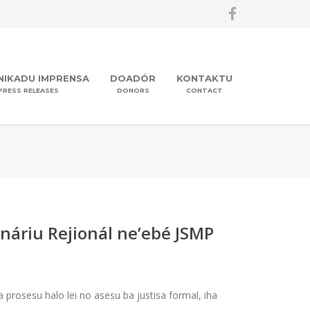
IKADU IMPRENSA
DOADÓR
KONTAKTU
PRESS RELEASES
DONORS
CONTACT
ináriu Rejionál ne’ebé JSMP
 prosesu halo lei no asesu ba justisa formal, iha