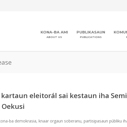
KONA-BA AMI
PUBLIKASAUN
KOMUN
ABOUT US
PUBLICATIONS
ease
 kartaun eleitorál sai kestaun iha Sem
 Oekusi
 kona-ba demokrasia, knaar orgaun soberanu, partisipasaun públiku iha