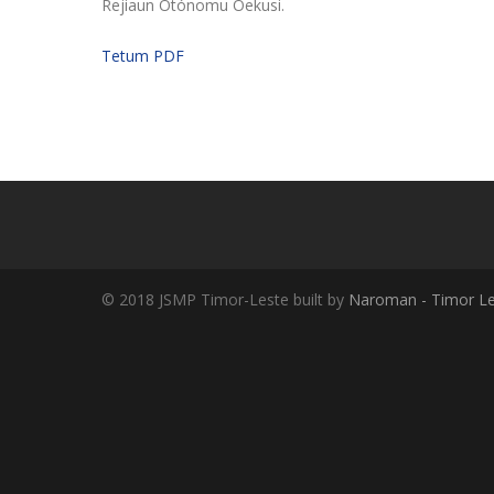
Rejiaun Otónomu Oekusi.
Tetum PDF
© 2018 JSMP Timor-Leste built by
Naroman - Timor Le