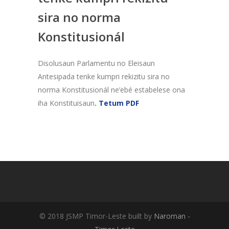
sira no norma
Konstitusionál
Disolusaun Parlamentu no Eleisaun
Antesipada tenke kumpri rekizitu sira no
norma Konstitusionál ne’ebé estabelese ona
iha Konstituisaun
.
Tetum PDF
© 2018 JSMP Timor-Leste built by
Naroman -