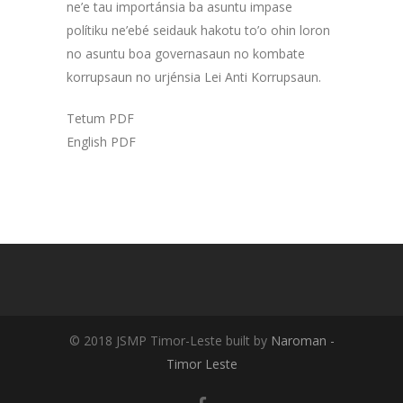
ne’e tau importánsia ba asuntu impase
polítiku ne’ebé seidauk hakotu to’o ohin loron
no asuntu boa governasaun no kombate
korrupsaun no urjénsia Lei Anti Korrupsaun.
Tetum PDF
English PDF
© 2018 JSMP Timor-Leste built by
Naroman -
Timor Leste